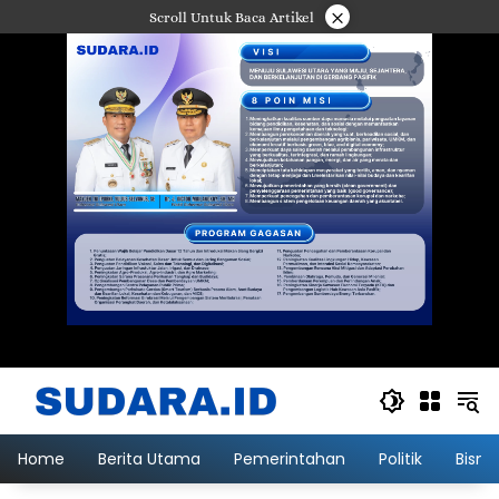
Langsung
×
Scroll Untuk Baca Artikel
ke
konten
Home
Berita Utama
Pemerintahan
Politik
Bisni