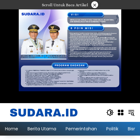
Langsung
×
Scroll Untuk Baca Artikel
ke
konten
Home
Berita Utama
Pemerintahan
Politik
Bisni