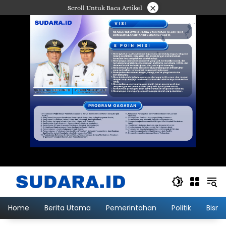
Langsung
×
Scroll Untuk Baca Artikel
ke
konten
Home
Berita Utama
Pemerintahan
Politik
Bisni