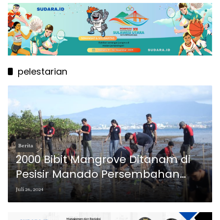
pelestarian
Berita
2000 Bibit Mangrove Ditanam di
Pesisir Manado Persembahan
Alfamidi
Juli 26, 2024