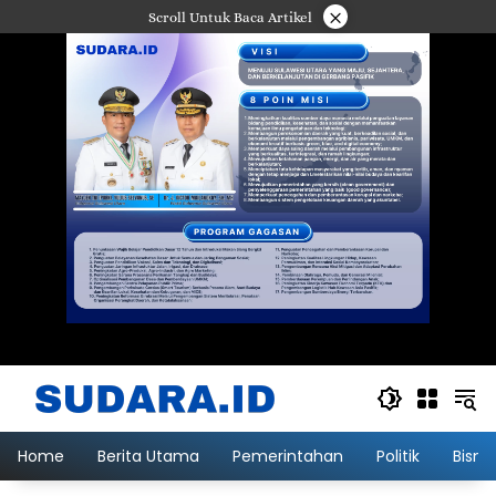
Langsung
×
Scroll Untuk Baca Artikel
ke
konten
Home
Berita Utama
Pemerintahan
Politik
Bisni