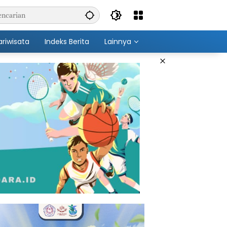
ariwisata
Indeks Berita
Lainnya
×