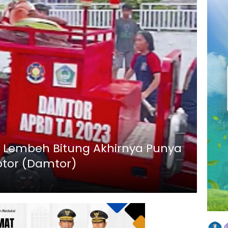
u Lembeh Bitung Akhirnya Punya
tor (Damtor)