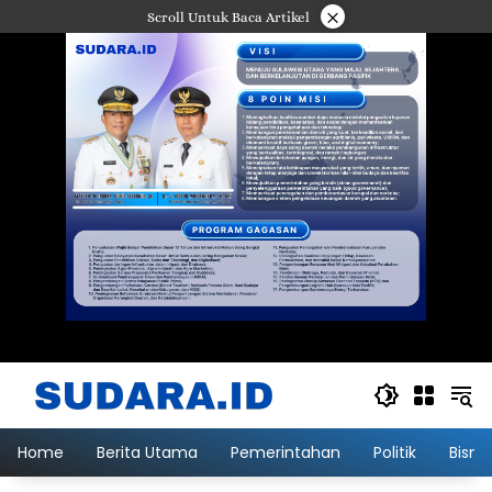
Langsung
×
Scroll Untuk Baca Artikel
ke
konten
Home
Berita Utama
Pemerintahan
Politik
Bisni