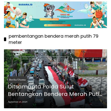
pembentangan bendera merah putih 79
meter
Berita Utama
Ditsamapta Polda Sulut
Bentangkan Bendera Merah Putih
79 Meter di Boulevard Manado
Agustus 17, 2024