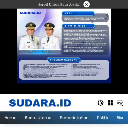
Langsung
×
Scroll Untuk Baca Artikel
ke
konten
Home
Berita Utama
Pemerintahan
Politik
Bisni