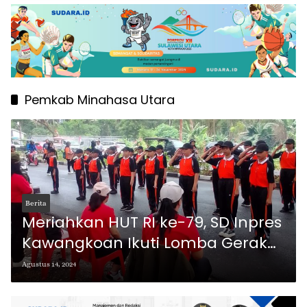
Pemkab Minahasa Utara
Berita
Meriahkan HUT RI ke-79, SD Inpres
Kawangkoan Ikuti Lomba Gerak
Jalan Pemkab Minahasa Utara
Agustus 14, 2024