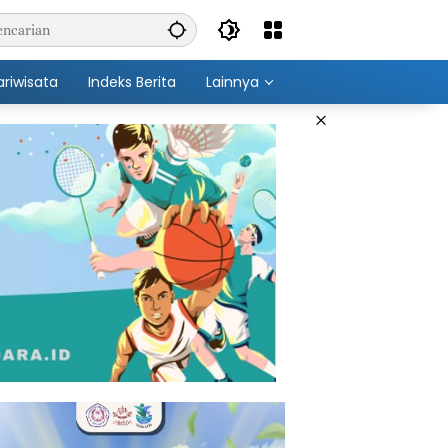
ariwisata
Indeks Berita
Lainnya
×