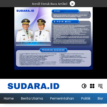
Langsung
×
Scroll Untuk Baca Artikel
ke
konten
Home
Berita Utama
Pemerintahan
Politik
Bisni