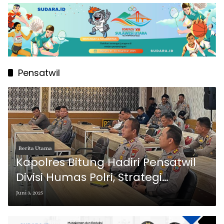
Pensatwil
Berita Utama
Kapolres Bitung Hadiri Pensatwil
Divisi Humas Polri, Strategi
Kehumasan Redam Potensi
Juni 3, 2025
Konflik