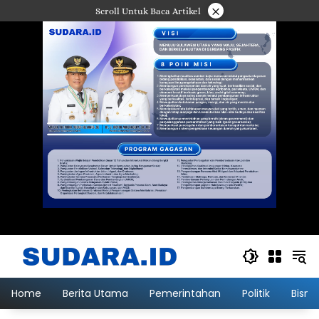
Langsung
×
Scroll Untuk Baca Artikel
ke
konten
Home
Berita Utama
Pemerintahan
Politik
Bisni