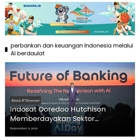
perbankan dan keuangan Indonesia melalui
AI berdaulat
Bisnis & Ekonomi
Indosat Ooredoo Hutchison
Memberdayakan Sektor
Perbankan dan Keuangan
September 9, 2024
Indonesia Melalui AI yang