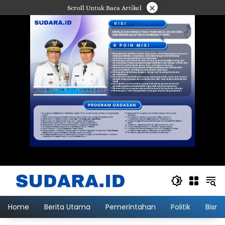
Langsung
×
Scroll Untuk Baca Artikel
ke
konten
Home
Berita Utama
Pemerintahan
Politik
Bisni