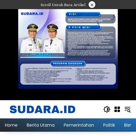
Langsung
×
Scroll Untuk Baca Artikel
ke
konten
Home
Berita Utama
Pemerintahan
Politik
Bisni