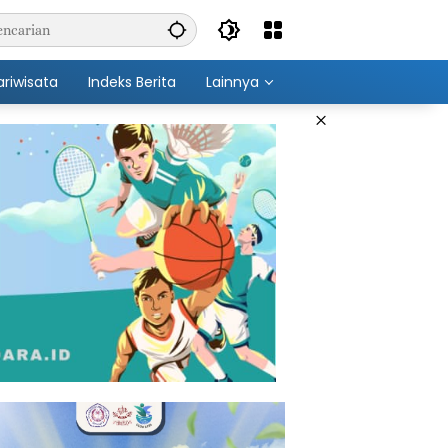
ariwisata
Indeks Berita
Lainnya
×