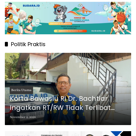
Politik Praktis
Berita Utama
Korta Bawaslu RI Dr. Bachtiar
Ingatkan RT/RW Tidak Terlibat
Politik Praktis di Pilkada 2024
November 2, 2024