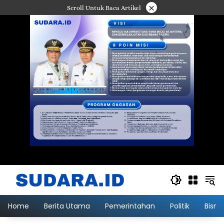
Langsung
×
Scroll Untuk Baca Artikel
ke
konten
Home
Berita Utama
Pemerintahan
Politik
Bisni