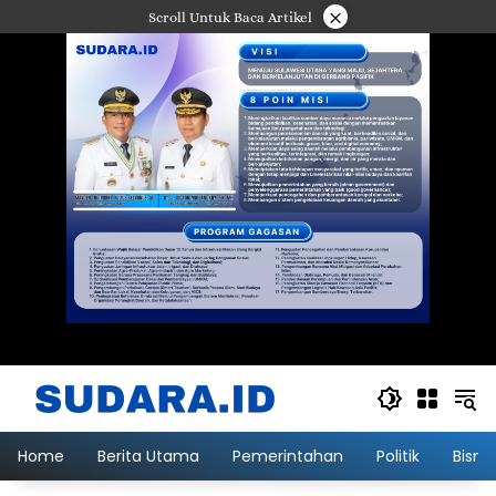
Langsung
×
Scroll Untuk Baca Artikel
ke
konten
Home
Berita Utama
Pemerintahan
Politik
Bisni