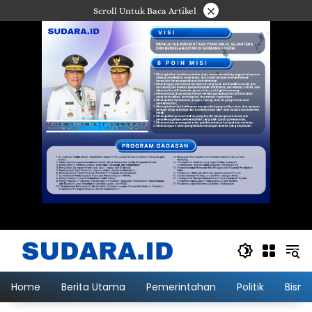
Langsung
×
Scroll Untuk Baca Artikel
ke
konten
Home
Berita Utama
Pemerintahan
Politik
Bisni