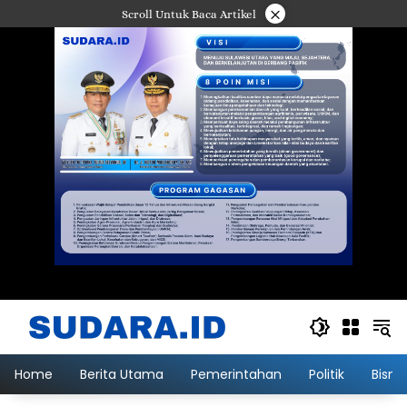
Langsung
×
Scroll Untuk Baca Artikel
ke
konten
Home
Berita Utama
Pemerintahan
Politik
Bisni