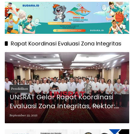
Rapat Koordinasi Evaluasi Zona Integritas
Pendidikan
UNSRAT Gelar Rapat Koordinasi
Evaluasi Zona Integritas, Rektor:
Komitmen Tata Kelola Bersih
September 22, 2025
Harus Nyata