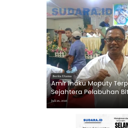
Berita Utama
Amir Inaku Moputy Terp
Sejahtera Pelabuhan B
Juli 26, 2025