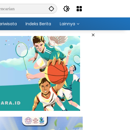
ariwisata
Indeks Berita
Lainnya
×