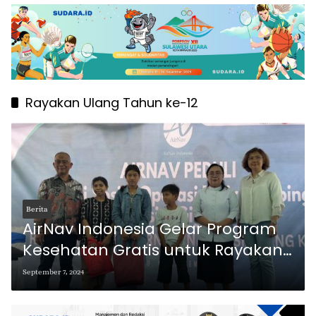
Rayakan Ulang Tahun ke-12
Berita
AirNav Indonesia Gelar Program
Kesehatan Gratis untuk Rayakan
Ulang Tahun ke-12
September 7, 2024