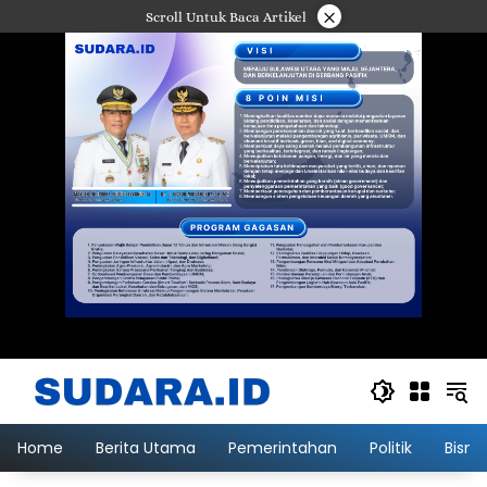
Langsung
×
Scroll Untuk Baca Artikel
ke
konten
Home
Berita Utama
Pemerintahan
Politik
Bisni