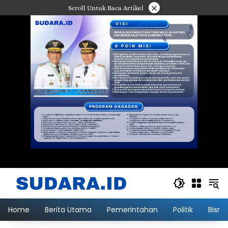
Langsung
×
Scroll Untuk Baca Artikel
ke
konten
Home
Berita Utama
Pemerintahan
Politik
Bisni