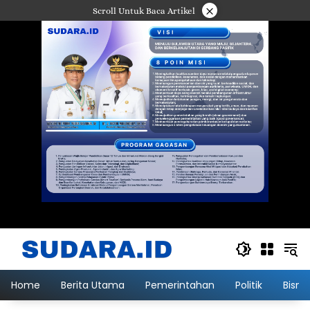
Langsung
×
Scroll Untuk Baca Artikel
ke
konten
Home
Berita Utama
Pemerintahan
Politik
Bisni