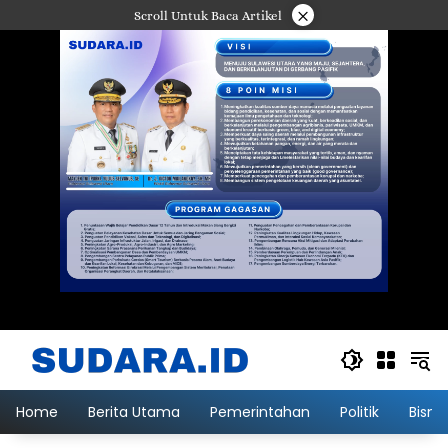
Langsung
×
Scroll Untuk Baca Artikel
ke
konten
Home
Berita Utama
Pemerintahan
Politik
Bisni