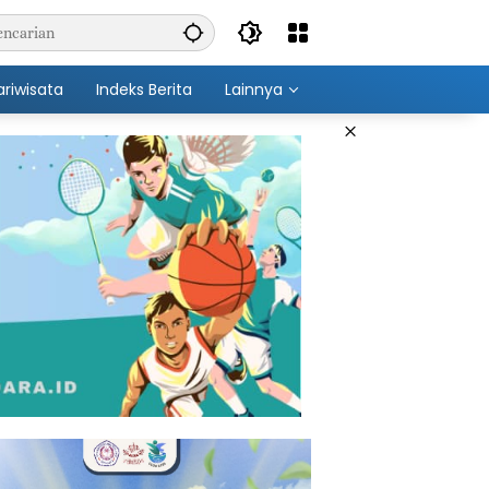
ariwisata
Indeks Berita
Lainnya
×