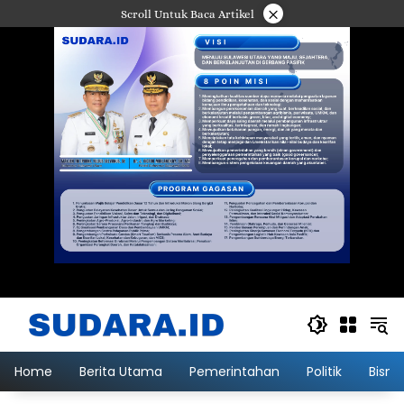
Langsung
×
Scroll Untuk Baca Artikel
ke
konten
Home
Berita Utama
Pemerintahan
Politik
Bisni