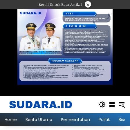
Langsung
×
Scroll Untuk Baca Artikel
ke
konten
Home
Berita Utama
Pemerintahan
Politik
Bisni