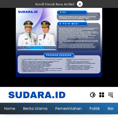
Langsung
×
Scroll Untuk Baca Artikel
ke
konten
Home
Berita Utama
Pemerintahan
Politik
Bisni