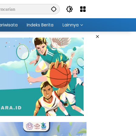
ariwisata
Indeks Berita
Lainnya
×