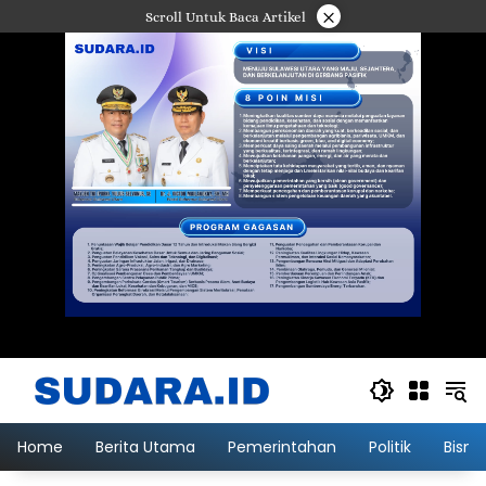
Langsung
×
Scroll Untuk Baca Artikel
ke
konten
Home
Berita Utama
Pemerintahan
Politik
Bisni