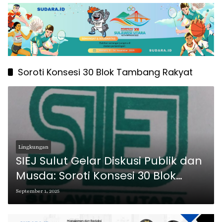
Soroti Konsesi 30 Blok Tambang Rakyat
Lingkungan
SIEJ Sulut Gelar Diskusi Publik dan
Musda: Soroti Konsesi 30 Blok
Tambang Rakyat dan Masa
September 1, 2025
Depan Lingkungan