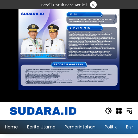
Langsung
×
Scroll Untuk Baca Artikel
ke
konten
Home
Berita Utama
Pemerintahan
Politik
Bisni