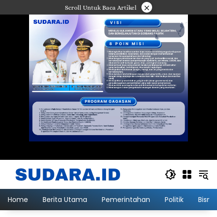
Langsung
×
Scroll Untuk Baca Artikel
ke
konten
Home
Berita Utama
Pemerintahan
Politik
Bisni