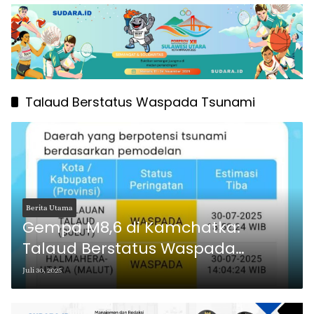
Talaud Berstatus Waspada Tsunami
Berita Utama
Gempa M8,6 di Kamchatka:
Talaud Berstatus Waspada
Tsunami, Basarnas Sulut Lakukan
Juli 30, 2025
Pemantauan Ketat