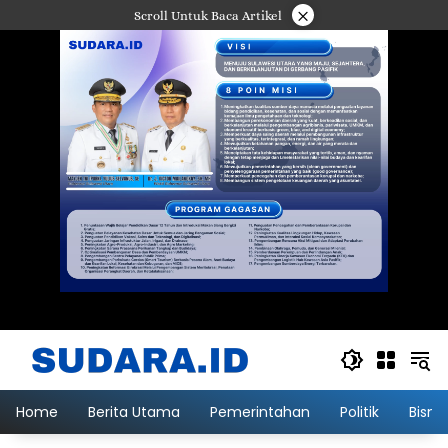
Langsung
×
Scroll Untuk Baca Artikel
ke
konten
Home
Berita Utama
Pemerintahan
Politik
Bisni