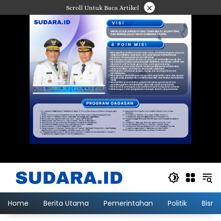
Langsung
×
Scroll Untuk Baca Artikel
ke
konten
Home
Berita Utama
Pemerintahan
Politik
Bisni