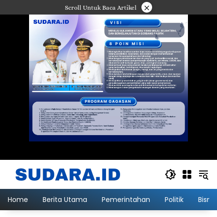
Langsung
×
Scroll Untuk Baca Artikel
ke
konten
Home
Berita Utama
Pemerintahan
Politik
Bisni