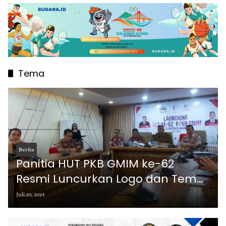
Tema
Berita
Panitia HUT PKB GMIM ke-62
Resmi Luncurkan Logo dan Tema
“Goodness of God”
Juli 20, 2024