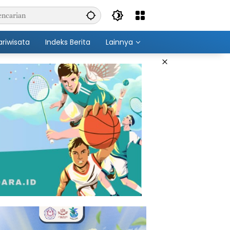
ariwisata
Indeks Berita
Lainnya
×