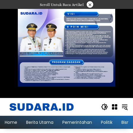
Langsung
×
Scroll Untuk Baca Artikel
ke
konten
Home
Berita Utama
Pemerintahan
Politik
Bisni