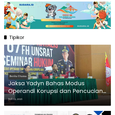
Tipikor
Berita Utama
Jaksa Yadyn Bahas Modus
Operandi Korupsi dan Pencucian
Uang Sophisticated di Seminar
Juli 12, 2025
Hukum Unsrat