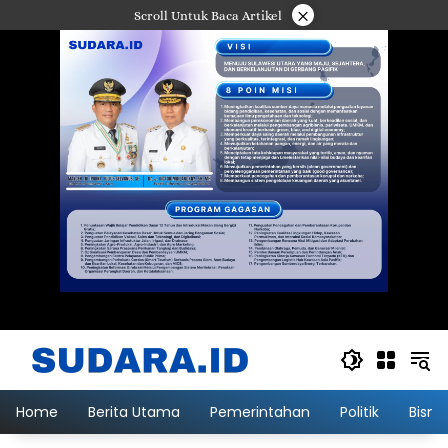
Langsung
×
Scroll Untuk Baca Artikel
ke
konten
Home
Berita Utama
Pemerintahan
Politik
Bisni