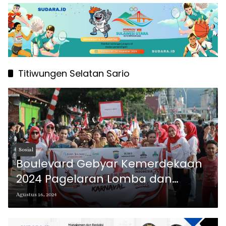
Titiwungen Selatan Sario
Sosial
Boulevard Gebyar Kemerdekaan
2024 Pagelaran Lomba dan
Karnaval Budaya Meriahkan HUT
Agustus 16, 2024
RI ke-79