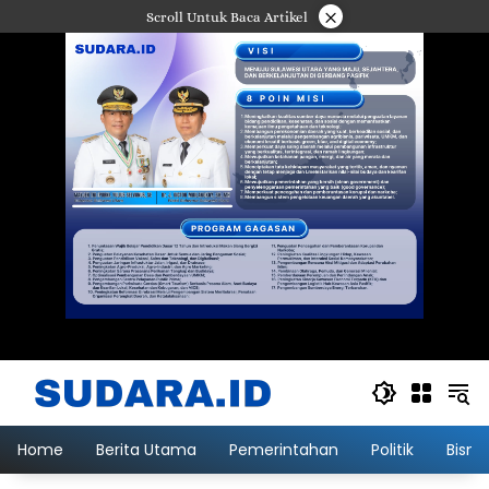
Langsung
×
Scroll Untuk Baca Artikel
ke
konten
Home
Berita Utama
Pemerintahan
Politik
Bisni