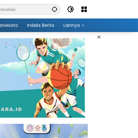
ariwisata
Indeks Berita
Lainnya
×