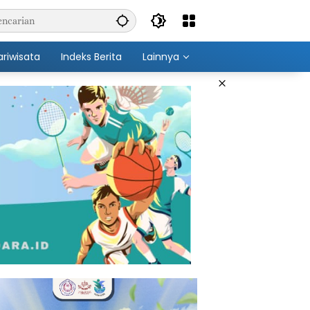
ariwisata
Indeks Berita
Lainnya
×