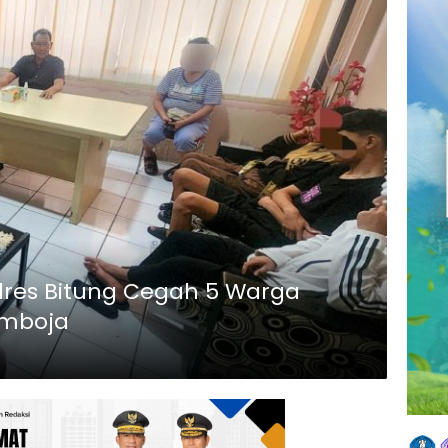
lres Bitung Cegah 5 Warga
amboja