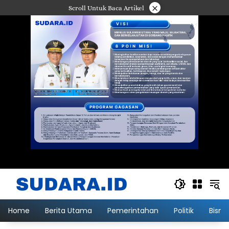
Langsung
×
Scroll Untuk Baca Artikel
ke
konten
Home
Berita Utama
Pemerintahan
Politik
Bisni