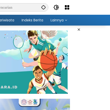
ariwisata
Indeks Berita
Lainnya
×