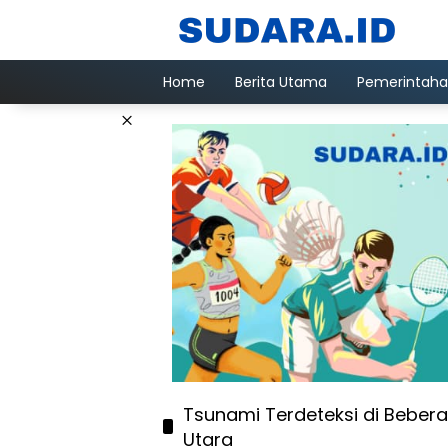
Langsung
ke
konten
Home
Berita Utama
Pemerintah
×
Tsunami Terdeteksi di Beber
Utara