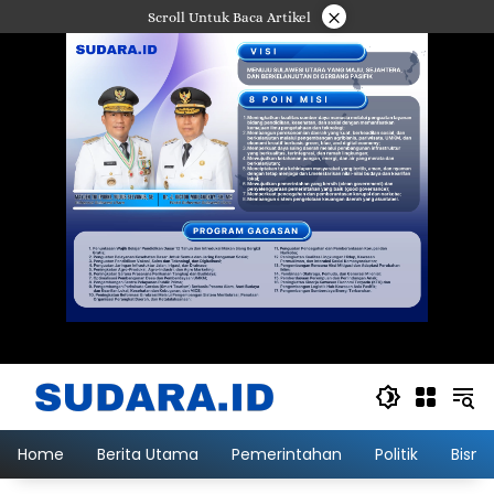
Langsung
×
Scroll Untuk Baca Artikel
ke
konten
Home
Berita Utama
Pemerintahan
Politik
Bisni