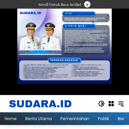
Langsung
×
Scroll Untuk Baca Artikel
ke
konten
Home
Berita Utama
Pemerintahan
Politik
Bisni