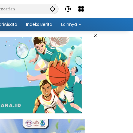
ariwisata
Indeks Berita
Lainnya
×