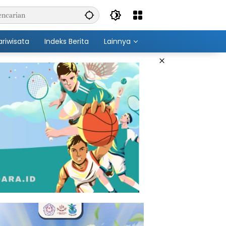
ariwisata
Indeks Berita
Lainnya
×