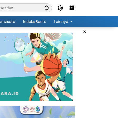
ariwisata
Indeks Berita
Lainnya
×