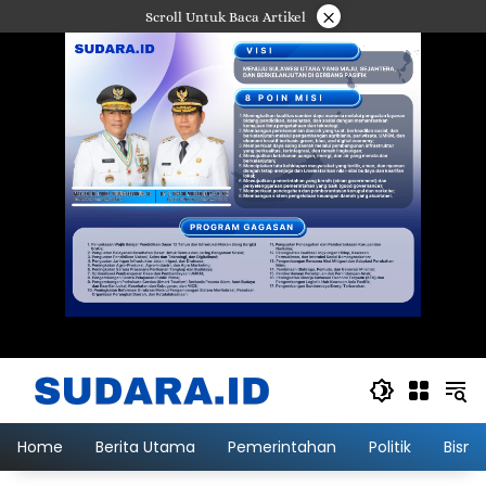
Langsung
×
Scroll Untuk Baca Artikel
ke
konten
Home
Berita Utama
Pemerintahan
Politik
Bisni