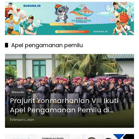
Apel pengamanan pemilu
Manado
Prajurit Yonmarhanlan VIII Ikuti
Apel Pengamanan Pemilu di
Makodam XIII/Merdeka
Februari 1, 2024