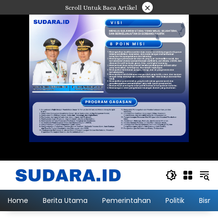
Langsung
×
Scroll Untuk Baca Artikel
ke
konten
Home
Berita Utama
Pemerintahan
Politik
Bisni