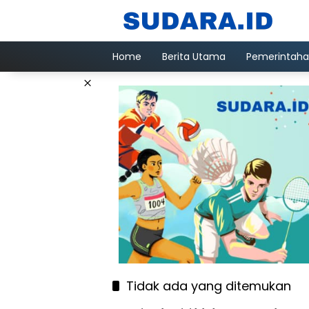
Langsung
ke
konten
Home
Berita Utama
Pemerintah
×
Tidak ada yang ditemukan