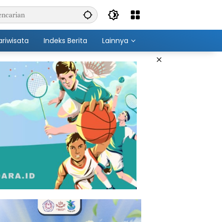
ariwisata
Indeks Berita
Lainnya
×