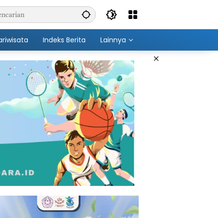
ariwisata
Indeks Berita
Lainnya
×